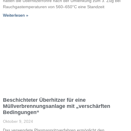
hatten die Überhitzerrohre nach der Umlenkung zum 3. Zug bei
Rauchgastemperaturen von 560–650°C eine Standzeit
Weiterlesen »
Beschichteter Überhitzer für eine
Müllverbrennungsanlage mit „verschärften
Bedingungen“
Oktober 9, 2024
Das verwendete Plasmaspritzverfahren ermöglicht den