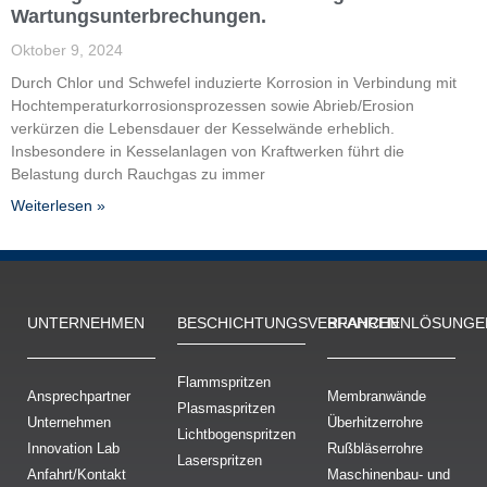
Wartungsunterbrechungen.
Oktober 9, 2024
Durch Chlor und Schwefel induzierte Korrosion in Verbindung mit
Hochtemperaturkorrosionsprozessen sowie Abrieb/Erosion
verkürzen die Lebensdauer der Kesselwände erheblich.
Insbesondere in Kesselanlagen von Kraftwerken führt die
Belastung durch Rauchgas zu immer
Weiterlesen »
UNTERNEHMEN
BESCHICH­TUNGS­VERFAHREN
BRANCHENLÖSUNGE
Flammspritzen
Ansprechpartner
Membranwände
Plasmaspritzen
Unternehmen
Überhitzerrohre
Lichtbogenspritzen
Innovation Lab
Rußbläserrohre
Laserspritzen
Anfahrt/Kontakt
Maschinenbau- und