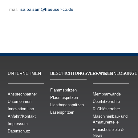
mail:
isa.balsam
@haeuser-co.de
UNTERNEHMEN
BESCHICH­TUNGS­VERFAHREN
BRANCHENLÖSUNGE
Flammspritzen
Ansprechpartner
Membranwände
Plasmaspritzen
Unternehmen
Überhitzerrohre
Lichtbogenspritzen
Innovation Lab
Rußbläserrohre
Laserspritzen
Anfahrt/Kontakt
Maschinenbau- und
Armaturenteile
Impressum
Praxisbeispiele &
Datenschutz
News