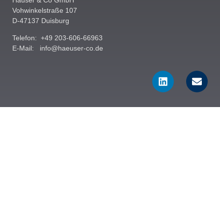
Vohwinkelstraße 107
D-47137 Duisburg
Telefon: +49 203-606-66963
E-Mail:
info@haeuser-co.de