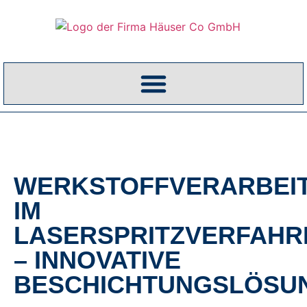
WERKSTOFF­VERARBEI
IM
­LASER­SPRITZ­VERFAH
– ­INNOVATIVE
BESCHICHTUNGS­LÖSU