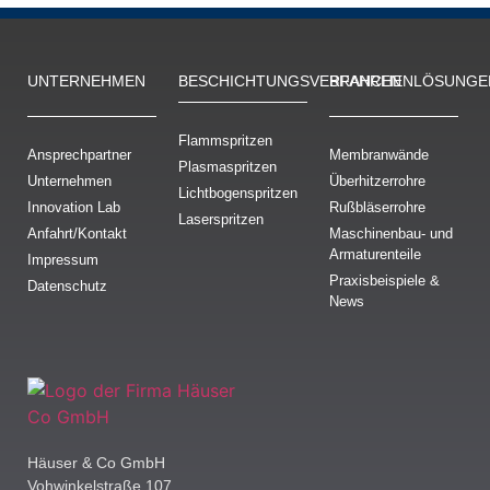
UNTERNEHMEN
BESCHICH­TUNGS­VERFAHREN
BRANCHENLÖSUNGE
Flammspritzen
Ansprechpartner
Membranwände
Plasmaspritzen
Unternehmen
Überhitzerrohre
Lichtbogenspritzen
Innovation Lab
Rußbläserrohre
Laserspritzen
Anfahrt/Kontakt
Maschinenbau- und
Armaturenteile
Impressum
Praxisbeispiele &
Datenschutz
News
Häuser & Co GmbH
Vohwinkelstraße 107