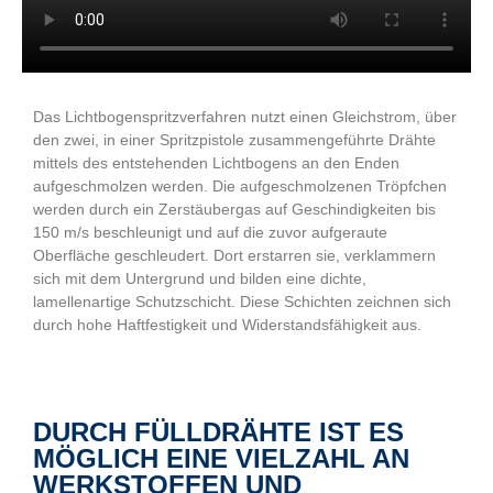
Das Lichtbogenspritzverfahren nutzt einen Gleichstrom, über
den zwei, in einer Spritzpistole zusammengeführte Drähte
mittels des entstehenden Lichtbogens an den Enden
aufgeschmolzen werden. Die aufgeschmolzenen Tröpfchen
werden durch ein Zerstäubergas auf Geschindigkeiten bis
150 m/s beschleunigt und auf die zuvor aufgeraute
Oberfläche geschleudert. Dort erstarren sie, verklammern
sich mit dem Untergrund und bilden eine dichte,
lamellenartige Schutzschicht. Diese Schichten zeichnen sich
durch hohe Haftfestigkeit und Widerstandsfähigkeit aus.
DURCH FÜLLDRÄHTE IST ES
MÖGLICH EINE VIELZAHL AN
WERKSTOFFEN UND