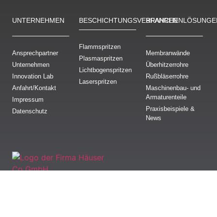
UNTERNEHMEN
BESCHICH­TUNGS­VERFAHREN
BRANCHENLÖSUNGE
Flammspritzen
Ansprechpartner
Membranwände
Plasmaspritzen
Unternehmen
Überhitzerrohre
Lichtbogenspritzen
Innovation Lab
Rußbläserrohre
Laserspritzen
Anfahrt/Kontakt
Maschinenbau- und
Armaturenteile
Impressum
Praxisbeispiele &
Datenschutz
News
Häuser & Co GmbH
Vohwinkelstraße 107
D-47137 Duisburg