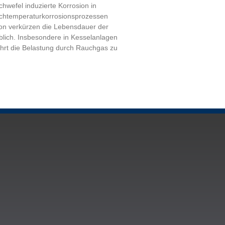
hwefel induzierte Korrosion in
chtemperaturkorrosionsprozessen
ion verkürzen die Lebensdauer der
lich. Insbesondere in Kesselanlagen
ührt die Belastung durch Rauchgas zu