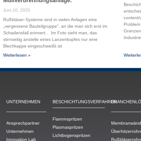
Müllverbrennungsanlage.
Beschic
Juni 10, 2025
entschei
content
Rußbläser-Systeme sind in vielen Anlagen eine
Problem:
„vergessene Bauteilgruppe“, an die man sich erst im
Grenzen 
Schadensfall erinnert… Im Foto sieht man, das
Industr
stirnseitig anstelle eines Lanzenkopfes nur eine
Blechkappe eingeschweißt ist
Weiterlesen »
Weiterle
UNTERNEHMEN
BESCHICH­TUNGS­VERFAHREN
BRANCHENL
Flammspritzen
Ansprechpartner
Membranwänd
Plasmaspritzen
Unternehmen
Überhitzerrohr
Lichtbogenspritzen
Innovation Lab
Rußbläserrohr