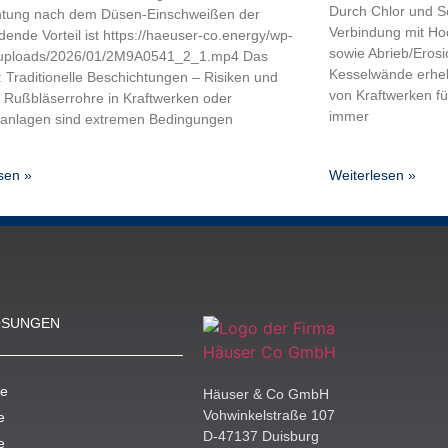
Durch Chlor und Sc
htung nach dem Düsen-Einschweißen der
Verbindung mit Ho
dende Vorteil ist https://haeuser-co.energy/wp-
sowie Abrieb/Eros
/uploads/2026/01/2M9A0541_2_1.mp4 Das
Kesselwände erheb
 Traditionelle Beschichtungen – Risiken und
von Kraftwerken f
Rußbläserrohre in Kraftwerken oder
immer
ieanlagen sind extremen Bedingungen
sen »
Weiterlesen »
ÖSUNGEN
e
Häuser & Co GmbH
Vohwinkelstraße 107
e
D-47137 Duisburg
e