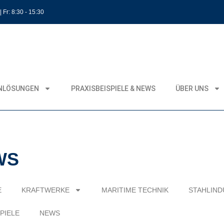
| Fr: 8:30 - 15:30
NLÖSUNGEN
PRAXISBEISPIELE & NEWS
ÜBER UNS
WS
E
KRAFTWERKE
MARITIME TECHNIK
STAHLIND
PIELE
NEWS