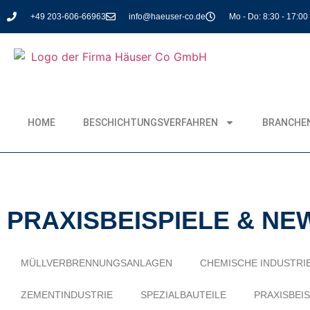
+49 203-606-66963
info@haeuser-co.de
Mo - Do: 8:30 - 17:00 
HOME
BESCHICHTUNGSVERFAHREN
BRANCHE
PRAXISBEISPIELE & NE
MÜLLVERBRENNUNGSANLAGEN
CHEMISCHE INDUSTRI
ZEMENTINDUSTRIE
SPEZIALBAUTEILE
PRAXISBEIS