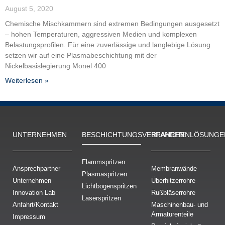
August 5, 2020
Chemische Mischkammern sind extremen Bedingungen ausgesetzt
– hohen Temperaturen, aggressiven Medien und komplexen
Belastungsprofilen. Für eine zuverlässige und langlebige Lösung
setzen wir auf eine Plasmabeschichtung mit der
Nickelbasislegierung Monel 400
Weiterlesen »
UNTERNEHMEN
BESCHICH­TUNGS­VERFAHREN
BRANCHENLÖSUNGE
Flammspritzen
Ansprechpartner
Membranwände
Plasmaspritzen
Unternehmen
Überhitzerrohre
Lichtbogenspritzen
Innovation Lab
Rußbläserrohre
Laserspritzen
Anfahrt/Kontakt
Maschinenbau- und
Armaturenteile
Impressum