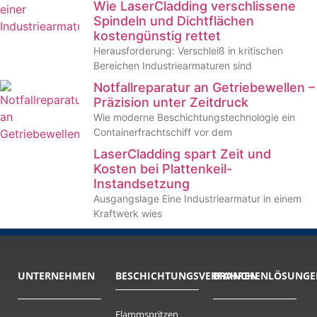
Wie LaserCladding verschlissene
Spindeln und Dichtflächen
kostengünstig rettet
Herausforderung: Verschleiß in kritischen
Bereichen Industriearmaturen sind
Notfallreparatur an Getriebewellen –
Präzision unter Zeitdruck
Wie moderne Beschichtungstechnologie ein
Containerfrachtschiff vor dem
LaserCladding spart Zeit und
Kosten bei Plattenkeil-
Instandsetzung
Ausgangslage Eine Industriearmatur in einem
Kraftwerk wies
UNTERNEHMEN
BESCHICH­TUNGS­VERFAHREN
BRANCHENLÖSUNGE
Flammspritzen