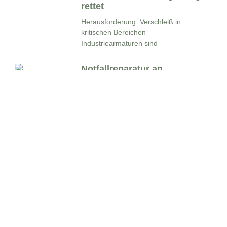
rettet
Herausforderung: Verschleiß in
kritischen Bereichen
Industriearmaturen sind
Notfallreparatur an
Getriebewellen – Präzision
unter Zeitdruck
Wie moderne
Beschichtungstechnologie ein
Containerfrachtschiff vor dem
LaserCladding spart Zeit
und Kosten bei Plattenkeil-
Instandsetzung
Ausgangslage Eine Industriearmatur
in einem Kraftwerk wies