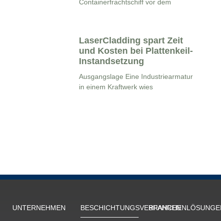
Containerfrachtschiff vor dem
LaserCladding spart Zeit
und Kosten bei Plattenkeil-
Instandsetzung
Ausgangslage Eine Industriearmatur
in einem Kraftwerk wies
UNTERNEHMEN
BESCHICH­TUNGS­VERFAHREN
BRANCHENLÖSUNGE