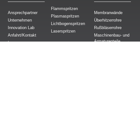
Flammspritzen
Ansprechpartner
Membranwände
Plasmaspritzen
Unternehmen
Überhitzerrohre
Lichtbogenspritzen
Innovation Lab
Rußbläserrohre
Laserspritzen
Anfahrt/Kontakt
Maschinenbau- und
Armaturenteile
Impressum
Praxisbeispiele &
Datenschutz
News
Häuser & Co GmbH
Vohwinkelstraße 107
D-47137 Duisburg
Telefon: +49 203-606-66963
E-Mail:
info@haeuser-co.de